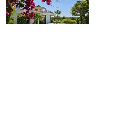
Golf Mogador
Villa 37
44000 Essaouira
Nous contacter
Inscrivez-vous a notre liste de
diffusion
Villa Kahina